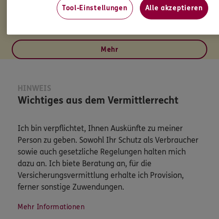
Tel:
0711/50445220
Tool-Einstellungen
Alle akzeptieren
Mobil:
0172/8452228
Mehr
HINWEIS
Wichtiges aus dem Vermittlerrecht
Ich bin verpflichtet, Ihnen Auskünfte zu meiner
Person zu geben. Sowohl Ihr Schutz als Verbraucher
sowie auch gesetzliche Regelungen halten mich
dazu an. Ich biete Beratung an, für die
Versicherungsvermittlung erhalte ich Provision,
ferner sonstige Zuwendungen.
Mehr Informationen