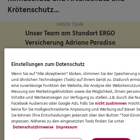
Krötenschutz…
UNSER TEAM
Unser Team am Standort
ERGO
Versicherung Adriano Paradiso
Einstellungen zum Datenschutz
Wenn Sie auf "Alle akzeptieren" klicken, stimmen Sie der Speicherung 
und ähnlichen Technologien (Tools) auf Ihrem Gerät zu. Dadurch ermö
eine zuverlässige Funktion der Website, die Analyse der Websitenutzun
Messung von Marketingaktivitäten sowie die Möglichkeit, Ihnen persona
Inhalte und Werbeanzeigen zur Verfügung zu stellen, z.B. durch die N
Facebook Audiences oder Google Ads. Falls Sie
nicht zustimmen
möchten
keine für Sie maßgeschneiderte Anpassung und Werbung auf dieser Se
Sie können Ihre Entscheidungen jederzeit über den Button "Tool-Eins
anpassen. Näheres zu den eingesetzten Tools finden Sie unter
Adriano
Paradiso
Datenschutzhinweise
Impressum
Versicherungsfachmann