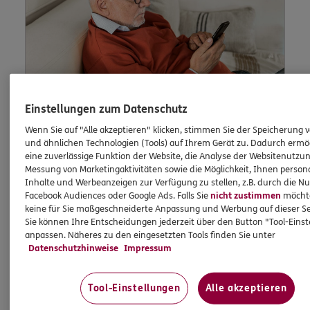
Einstellungen zum Datenschutz
Wenn Sie auf "Alle akzeptieren" klicken, stimmen Sie der Speicherung 
und ähnlichen Technologien (Tools) auf Ihrem Gerät zu. Dadurch ermö
Lob und Beschwerden
eine zuverlässige Funktion der Website, die Analyse der Websitenutzun
Messung von Marketingaktivitäten sowie die Möglichkeit, Ihnen persona
Inhalte und Werbeanzeigen zur Verfügung zu stellen, z.B. durch die N
Facebook Audiences oder Google Ads. Falls Sie
nicht zustimmen
möchten
Waren Sie zufrieden mit uns? Oder waren Sie
keine für Sie maßgeschneiderte Anpassung und Werbung auf dieser Se
einmal nicht zufrieden? Dann können Sie uns
Sie können Ihre Entscheidungen jederzeit über den Button "Tool-Eins
dies hier schildern.
anpassen. Näheres zu den eingesetzten Tools finden Sie unter
Datenschutzhinweise
Impressum
Tool-Einstellungen
Alle akzeptieren
Jetzt informieren