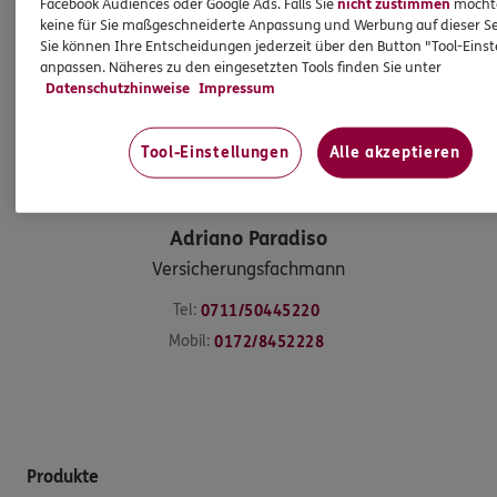
Facebook Audiences oder Google Ads. Falls Sie
nicht zustimmen
möchten
keine für Sie maßgeschneiderte Anpassung und Werbung auf dieser Se
Sie können Ihre Entscheidungen jederzeit über den Button "Tool-Eins
anpassen. Näheres zu den eingesetzten Tools finden Sie unter
Datenschutzhinweise
Impressum
Tool-Einstellungen
Alle akzeptieren
Adriano
Paradiso
Versicherungsfachmann
Tel:
0711/50445220
Mobil:
0172/8452228
Produkte