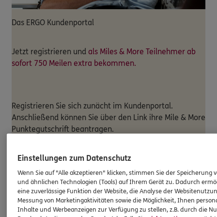
Das ERGO Kundenportal
Jetzt registrieren und
als Miles & More Teilnehmer ab
sofort 750 Meilen extra bekommen.
Registrieren Sie sich zunächt im Kundenportal.
Anschließend können Sie über den Link ihre Mile & More
Punktegutschrift beantragen.
Miles & More Punkte beantragen
Einstellungen zum Datenschutz
UNSER TEAM
Wenn Sie auf "Alle akzeptieren" klicken, stimmen Sie der Speicherung 
Unser Team am Standort
ERGO
und ähnlichen Technologien (Tools) auf Ihrem Gerät zu. Dadurch ermö
eine zuverlässige Funktion der Website, die Analyse der Websitenutzun
Versicherung Adriano Paradiso
Messung von Marketingaktivitäten sowie die Möglichkeit, Ihnen persona
Inhalte und Werbeanzeigen zur Verfügung zu stellen, z.B. durch die N