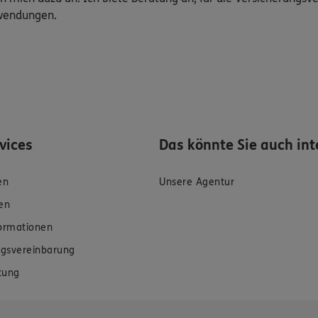
uwendungen.
rvices
Das könnte Sie auch int
en
Unsere Agentur
en
formationen
gsvereinbarung
tung