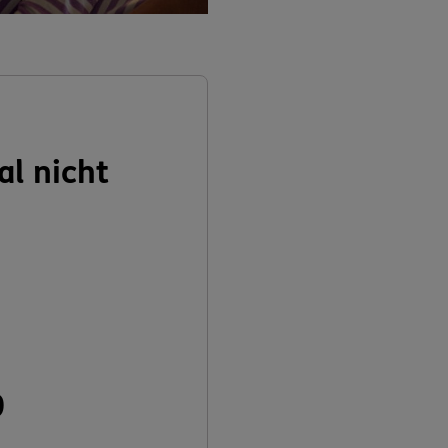
al nicht
n
0