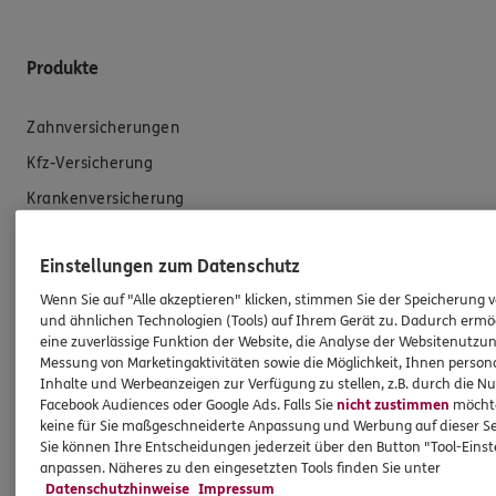
Produkte
Zahnversicherungen
Kfz-Versicherung
Krankenversicherung
Versicherungen für den privaten Bedarf
Einstellungen zum Datenschutz
Versicherungen für Geschäftskunden
Wenn Sie auf "Alle akzeptieren" klicken, stimmen Sie der Speicherung 
und ähnlichen Technologien (Tools) auf Ihrem Gerät zu. Dadurch ermö
Hilfe & Services
eine zuverlässige Funktion der Website, die Analyse der Websitenutzun
Messung von Marketingaktivitäten sowie die Möglichkeit, Ihnen persona
Inhalte und Werbeanzeigen zur Verfügung zu stellen, z.B. durch die N
E-Mail schreiben
Facebook Audiences oder Google Ads. Falls Sie
nicht zustimmen
möchten
Schaden melden
keine für Sie maßgeschneiderte Anpassung und Werbung auf dieser Se
Sie können Ihre Entscheidungen jederzeit über den Button "Tool-Eins
Erstkontaktinformationen
anpassen. Näheres zu den eingesetzten Tools finden Sie unter
Datenschutzhinweise
Impressum
EU-Offenlegungsvereinbarung