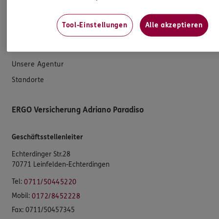
Datenverarbeitung
Tool-Einstellungen
Alle akzeptieren
Das könnte Sie auch interessieren
Unsere Agentur
Standorte
ERGO Versicherung Adriano Paradiso
Geschäftsstellenleiter
Echterdinger Str.28
70771 Leinfelden-Echterdingen
Tel:
0711/50445220
Mobil:
0172/8452228
Fax:
0711/50457345