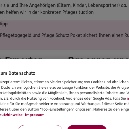
ür sie und Ihre Angehörigen (Eltern, Kinder, Lebenspartner) da.
n helfen wir in der konkreten Pflegesituation
ipp:
Pflegetagegeld und Pflege Schutz Paket sichert Ihnen einen R
e Experten
Das sagen un
 zum Datenschutz
akzeptieren" klicken, stimmen Sie der Speicherung von Cookies und ähnlichen
. Dadurch ermöglichen Sie eine zuverlässige Funktion der Website, die Analy
rketingaktivitäten sowie die Möglichkeit, Ihnen personalisierte Inhalte und
UNSER TEAM
n, z.B. durch die Nutzung von Facebook Audiences oder Google Ads. Falls Sie
n
m am Standort
ERGO Versicherung Adrian
r keine für Sie maßgeschneiderte Anpassung und Werbung auf dieser Seite mö
erzeit über den Button "Tool-Einstellungen" anpassen. Näheres zu den einge
hutzhinweise
Impressum