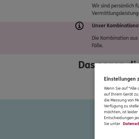
Wir sind persönlich f
Vermittlungsleistunge
Unser Kombinationst
Die Kombination aus 
Fälle.
Das sagen di
Einstellungen
Wenn Sie auf "Alle 
auf Ihrem Gerät zu
die Messung von Ma
Verfügung zu stelle
Unser Tea
möchten, ist leide
Entscheidungen jed
Sie unter
Datensc