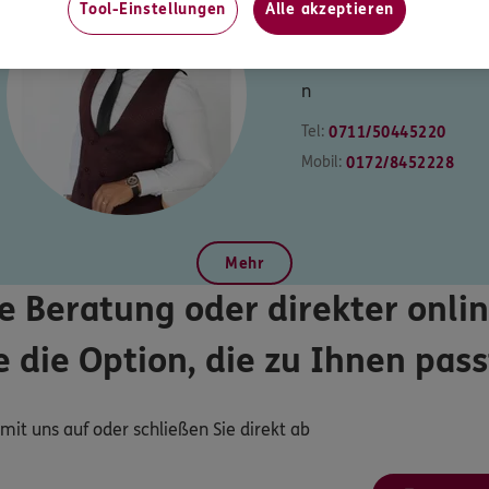
Tool-Einstellungen
Alle akzeptieren
Adriano
Paradiso
Versicherungsfachman
n
Tel:
0711/50445220
Mobil:
0172/8452228
Mehr
e Beratung oder direkter onlin
e die Option, die zu Ihnen pass
it uns auf oder schließen Sie direkt ab