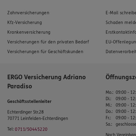
Zahnversicherungen
E-Mail schreib
Kfz-Versicherung
Schaden meld
Krankenversicherung
Erstkontaktin
Versicherungen für den privaten Bedarf
EU-Offenlegun
Versicherungen für Geschäftskunden
Datenverarbei
ERGO Versicherung Adriano
Öffnungsz
Paradiso
Mo.
:
09:00 - 12
Di.
:
09:00 - 12
Geschäftsstellenleiter
Mi.
:
09:00 - 12
Do.
:
09:00 - 12
Echterdinger Str.28
Fr.
:
09:00 - 12
70771 Leinfelden-Echterdingen
Sa.
:
geschloss
Tel:
0711/50445220
Nach Vereinbar