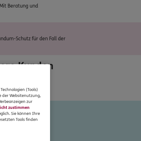
 Mit Beratung und
undum-Schutz für den Fall der
sere Kunden
 Technologien (Tools)
se der Websitenutzung,
 Werbeanzeigen zur
icht zustimmen
o Paradiso
glich. Sie können Ihre
setzten Tools finden