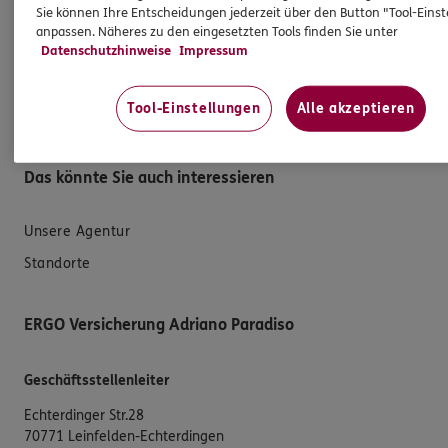
Sie können Ihre Entscheidungen jederzeit über den Button "Tool-Eins
Schaden melden
anpassen. Näheres zu den eingesetzten Tools finden Sie unter
Datenschutzhinweise
Impressum
Erstkontaktinformationen
EU-Offenlegungsvereinbarung
Tool-Einstellungen
Alle akzeptieren
Datenverarbeitung
Das könnte Sie auch interessieren
Unsere Agentur
Standorte
ERGO Versicherung Adriano Paradiso
Geschäftsstellenleiter
Echterdinger Str.28
70771 Leinfelden-Echterdingen