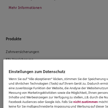
Mehr Informationen
Produkte
Zahnversicherungen
Kfz-Versicherung
Krankenversicherung
Einstellungen zum Datenschutz
Versicherungen für den privaten Bedarf
Wenn Sie auf "Alle akzeptieren" klicken, stimmen Sie der Speicherung 
Versicherungen für Geschäftskunden
und ähnlichen Technologien (Tools) auf Ihrem Gerät zu. Dadurch ermö
eine zuverlässige Funktion der Website, die Analyse der Websitenutzun
Messung von Marketingaktivitäten sowie die Möglichkeit, Ihnen persona
Hilfe & Services
Inhalte und Werbeanzeigen zur Verfügung zu stellen, z.B. durch die N
Facebook Audiences oder Google Ads. Falls Sie
nicht zustimmen
möchten
keine für Sie maßgeschneiderte Anpassung und Werbung auf dieser Se
E-Mail schreiben